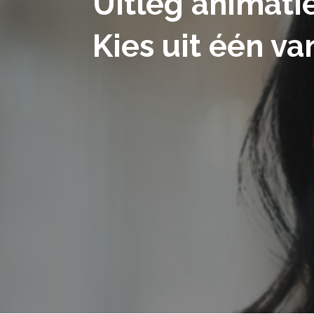
Uitleg animati
Kies uit één v